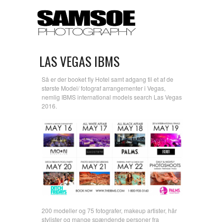
LAS VEGAS IBMS
Så er der booket fly Hotel samt adgang til et af de
største Model/ fotograf arrangementer i Vegas,
nemlig IBMS international models search Las Vegas
2016.
200 modeller og 75 fotografer, makeup artister, hår
stylister og mange spændende personer fra