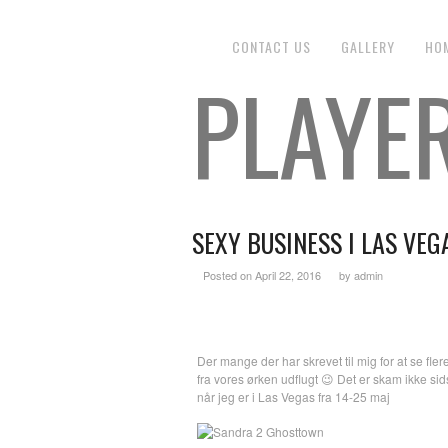
CONTACT US
GALLERY
HO
PLAYE
SEXY BUSINESS I LAS VEG
Posted on April 22, 2016
by admin
Der mange der har skrevet til mig for at se flere
fra vores ørken udflugt 😉 Det er skam ikke sids
når jeg er i Las Vegas fra 14-25 maj