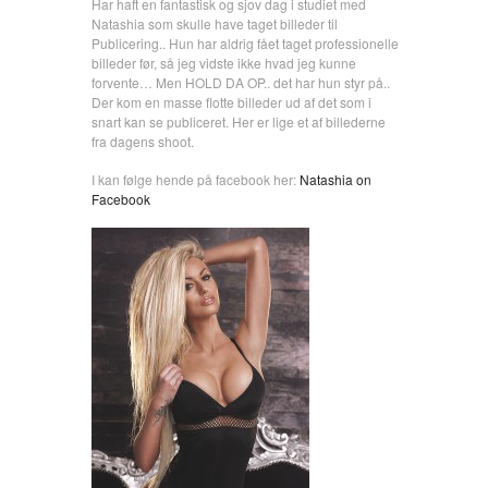
Har haft en fantastisk og sjov dag i studiet med
Natashia som skulle have taget billeder til
Publicering.. Hun har aldrig fået taget professionelle
billeder før, så jeg vidste ikke hvad jeg kunne
forvente… Men HOLD DA OP.. det har hun styr på..
Der kom en masse flotte billeder ud af det som i
snart kan se publiceret. Her er lige et af billederne
fra dagens shoot.
I kan følge hende på facebook her:
Natashia on
Facebook