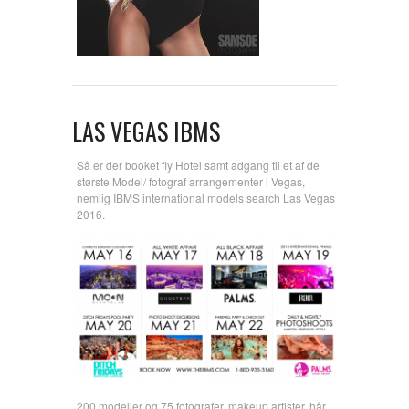
LAS VEGAS IBMS
Så er der booket fly Hotel samt adgang til et af de
største Model/ fotograf arrangementer i Vegas,
nemlig IBMS international models search Las Vegas
2016.
200 modeller og 75 fotografer, makeup artister, hår