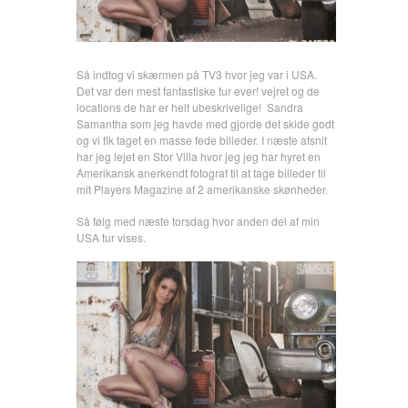
Så indtog vi skærmen på TV3 hvor jeg var i USA.
Det var den mest fantastiske tur ever! vejret og de
locations de har er helt ubeskrivelige! Sandra
Samantha som jeg havde med gjorde det skide godt
og vi fik taget en masse fede billeder. I næste afsnit
har jeg lejet en Stor Villa hvor jeg jeg har hyret en
Amerikansk anerkendt fotograf til at tage billeder til
mit Players Magazine af 2 amerikanske skønheder.
Så følg med næste torsdag hvor anden del af min
USA tur vises.