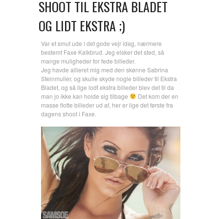
SHOOT TIL EKSTRA BLADET
OG LIDT EKSTRA ;)
Var et smut ude i det gode vejr idag, nærmere
bestemt Faxe Kalkbrud. Jeg elsker det sted, så
mange muligheder for fede billeder.
Jeg havde allieret mig med den skønne Sabrina
Steinmuller, og skulle skyde nogle billeder til Ekstra
Bladet, og så lige lodt ekstra billeder blev det til da
man jo ikke kan holde sig tilbage
Det kom der en
masse flotte billeder ud af, her er lige det første fra
dagens shoot i Faxe.