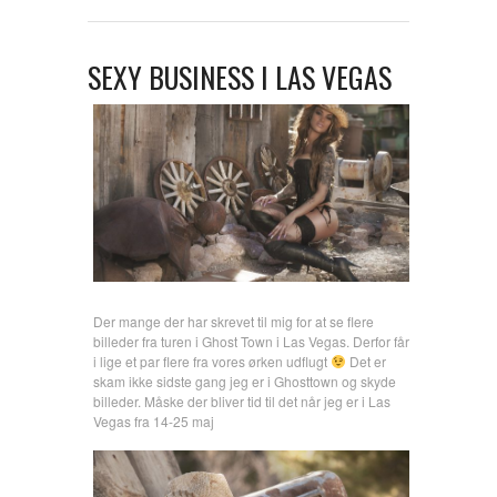
SEXY BUSINESS I LAS VEGAS
Der mange der har skrevet til mig for at se flere
billeder fra turen i Ghost Town i Las Vegas. Derfor får
i lige et par flere fra vores ørken udflugt
Det er
skam ikke sidste gang jeg er i Ghosttown og skyde
billeder. Måske der bliver tid til det når jeg er i Las
Vegas fra 14-25 maj