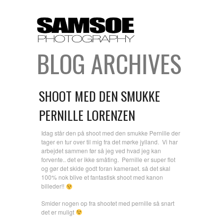
BLOG ARCHIVES
SHOOT MED DEN SMUKKE
PERNILLE LORENZEN
Idag står den på shoot med den smukke Pernille der
tager en tur over til mig fra det mørke jylland. Vi har
arbejdet sammen før så jeg ved hvad jeg kan
forvente.. det er ikke småting. Pernille er super flot
og gør det skide godt foran kameraet. så det skal
100% nok blive et fantastisk shoot med kanon
billeder!!
Smider nogen op fra shootet med pernille så snart
det er muligt