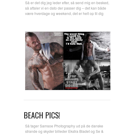
Så er det dig jeg leder efter, så send mig en besked,
så aftaler vi en dato der passer dig – det kan både
være hverdage og weekend, det er helt op til dig
BEACH PICS!
Så tager Samsoe Photography ud på de danske
strande og skyder billeder Ekstra Bladet og Se &