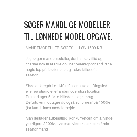
SØGER MANDLIGE MODELLER
TIL LØNNEDE MODEL OPGAVE.
MANDEMODELLER SØGES — LØN 1500 KR —
Jeg søger mandemodeller, der har selvtillid og
charme nok til at stille op i bar overkrop for at få tage
nogle top professionelle og lækre billeder til
se&hør…
Shootet foregår i et 140 m2 stort studie i Ringsted
eller på strand eller anden udendørs location.
Du modtager 5 flotte billeder til eget brug.
Derudover modtager du også et honorar på 1500kr
(for kun 1 times modelarbejde!
Man deltager automatisk i konkurrencen om at vinde
yderligere 3000kr, hvis man vinder titlen som årets
se&hør mand